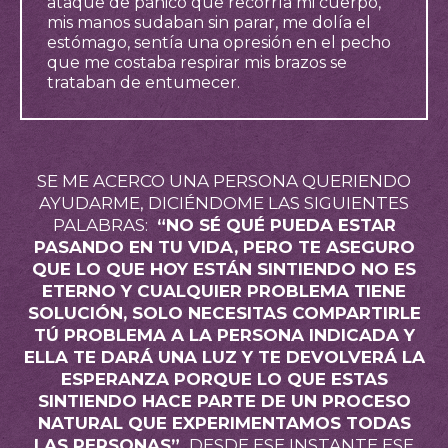
ataque de pánico que recorría mi cuerpo,
mis manos sudaban sin parar, me dolía el
estómago, sentía una opresión en el pecho
que me costaba respirar mis brazos se
trataban de entumecer.
SE ME ACERCO UNA PERSONA QUERIENDO
AYUDARME, DICIÉNDOME LAS SIGUIENTES
PALABRAS:
“NO SÉ QUÉ PUEDA ESTAR
PASANDO EN TU VIDA, PERO TE ASEGURO
QUE LO QUE HOY ESTÁN SINTIENDO NO ES
ETERNO Y CUALQUIER PROBLEMA TIENE
SOLUCIÓN, SOLO NECESITAS COMPARTIRLE
TÚ PROBLEMA A LA PERSONA INDICADA Y
ELLA TE DARÁ UNA LUZ Y TE DEVOLVERÁ LA
ESPERANZA PORQUE LO QUE ESTAS
SINTIENDO HACE PARTE DE UN PROCESO
NATURAL QUE EXPERIMENTAMOS TODAS
LAS PERSONAS”.
DESDE ESE INSTANTE ESE