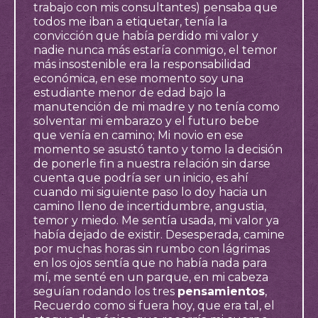
trabajo con mis consultantes) pensaba que
todos me iban a etiquetar, tenía la
convicción que había perdido mi valor y
nadie nunca más estaría conmigo, el temor
más insostenible era la responsabilidad
económica, en ese momento soy una
estudiante menor de edad bajo la
manutención de mi madre y no tenía como
solventar mi embarazo y el futuro bebe
que venía en camino; Mi novio en ese
momento se asustó tanto y tomo la decisión
de ponerle fin a nuestra relación sin darse
cuenta que podría ser un inicio, es ahí
cuando mi siguiente paso lo doy hacia un
camino lleno de incertidumbre, angustia,
temor y miedo. Me sentía usada, mi valor ya
había dejado de existir. Desesperada, camine
por muchas horas sin rumbo con lágrimas
en los ojos sentía que no había nada para
mí, me senté en un parque, en mi cabeza
seguían rodando los tres
pensamientos
,
Recuerdo como si fuera hoy, que era tal, el