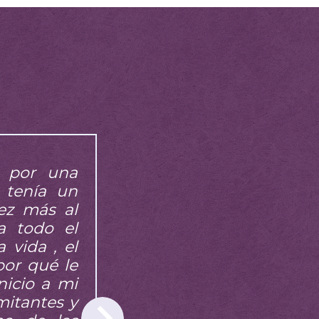
o por una
Amparo una satisfacción pode
 tenía un
supe empezar a ser YO. G
ez más al
pensamiento, porque encuen
a todo el
podría explicar lo sencillo q
 vida , el
Amparo y sacar todo lo que 
por qué le
ni yo misma sabia.. Gané
nicio a mi
capacidad para sacarme mis 
mitantes y
vivir en paz. Gracias a Amparo