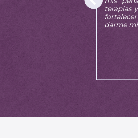
mis pens
terapias 
fortalece
darme mi 