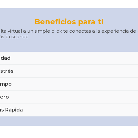
Beneficios para tí
lta virtual a un simple click te conectas a la experiencia d
tás buscando
idad
forma podrás acceder desde cualquier dispositivo cuando
estrés
revio es el navegador Google Chrome e Internet estable
el estrés que puede causar conducir nuestro coche o 
lugar más adecuado para recibir la consulta y tener la p
empo
se evitará y es una consideración importante cuando se ne
on el servicio por videollamada.
e tiene la gente es el tiempo. Ahorre tiempo de desplaz
y receptivo antes de cualquier consulta). Además, si no 
nero
de la comodidad de su casa u oficina podrá acceder al por
amiliares o seres queridos por qué estás asistiendo a terap
nsigo el beneficio del ahorro de tiempo, lo que permite a
s Rápida
ermite permanecer de incógnito.
atención más económica.
uraleza de la participación en línea, la atención debe es
ultado efectivo, que se traduzca en el tratamiento más
aso.