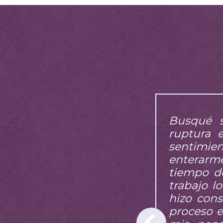
Busqué s
ruptura 
sentimie
enterarm
tiempo de
trabajo l
hizo cons
proceso e